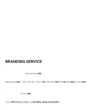
BRANDING SERVICE
ブランドコンセプト開発
Holistic Healthを軸に、ブランドビジョン・ブランド本質・スローガンを体系化。市場における独自ポジションを設計。
ネーミング開発
ブランド思想を内包する「ORIRI」という名称を開発。意味性と音の余韻を設計。