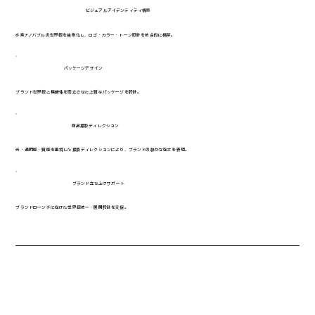
ビジュアルアイデンティティ構築
水素ナノバブルの世界観を抽象化し、ロゴ・カラー・トーン設計を統合的に構築。
パッケージデザイン
ブランド世界観と機能性を両立させた上質なパッケージを設計。
商品撮影ディレクション
光・透明感・質感を重視した撮影ディレクションにより、ブランドの静かな強さを表現。
ブランド立ち上げサポート
ブランドローンチに向けた世界観統一・展開設計を支援。