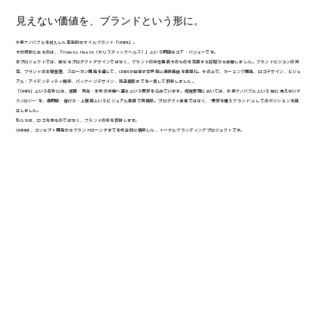
見えない価値を、ブランドという形に。
水素ナノバブルを封入した革新的なオイルブランド「ORIRI」。
その根幹にあるのは、「Holistic Health（ホリスティックヘルス）」という明確なコア・バリューです。
本プロジェクトでは、単なるプロダクトデザインではなく、ブランドの存在意義そのものを定義する段階から参画しました。ブランドビジョンの策
定、ブランドの本質整理、スローガン開発を通じて、ORIRIが目指す世界観と提供価値を言語化。その上で、ネーミング開発、ロゴデザイン、ビジュ
アル・アイデンティティ構築、パッケージデザイン、商品撮影までを一貫して設計しました。
「ORIRI」という名称には、循環・再生・本来の状態へ還るという思想を込めています。視覚表現においては、水素ナノバブルという“目に見えないテ
クノロジー”を、透明感・静けさ・上質感というビジュアル言語で再構築。プロダクト単体ではなく、“思想を纏うブランド”としてのポジションを確
立しました。
私たちは、ロゴを作るのではなく、ブランドの核を設計します。
ORIRIは、コンセプト開発からブランドローンチまでを統合的に構築した、トータルブランディングプロジェクトです。